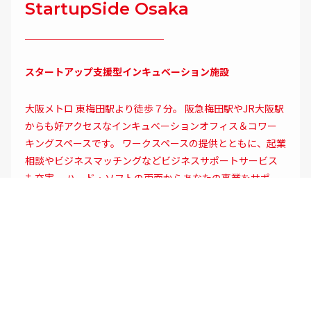
StartupSide Osaka
スタートアップ支援型インキュベーション施設
大阪メトロ 東梅田駅より徒歩７分。 阪急梅田駅やJR大阪駅
からも好アクセスなインキュベーションオフィス＆コワー
キングスペースです。 ワークスペースの提供とともに、起業
相談やビジネスマッチングなどビジネスサポートサービス
も充実。 ハード・ソフトの両面からあなたの事業をサポー
トします。レンタルスペースや1日単位のドロップイン利用
も可能です。
COWORKING
PRIVATE OFFICE
MY BOOTH
MEETING ROOM