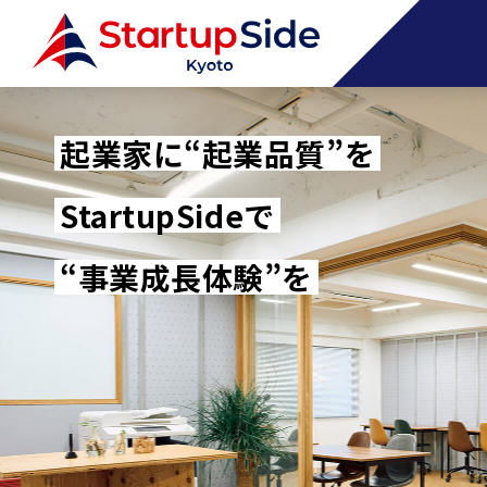
起業家に“起業品質”を
StartupSideで
“事業成長体験”を