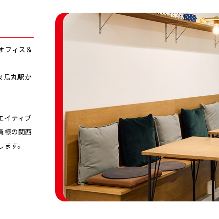
オフィス＆
線 烏丸駅か
エイティブ
員様の関西
します。