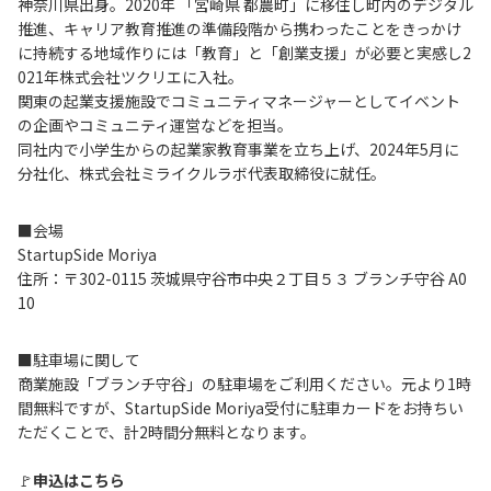
神奈川県出身。2020年 「宮崎県 都農町」に移住し町内のデジタル
推進、キャリア教育推進の準備段階から携わったことをきっかけ
に持続する地域作りには「教育」と「創業支援」が必要と実感し2
021年株式会社ツクリエに入社。
関東の起業支援施設でコミュニティマネージャーとしてイベント
の企画やコミュニティ運営などを担当。
同社内で小学生からの起業家教育事業を立ち上げ、2024年5月に
分社化、株式会社ミライクルラボ代表取締役に就任。
■会場
StartupSide Moriya
住所：〒302-0115 茨城県守谷市中央２丁目５３ ブランチ守谷 A0
10
■駐車場に関して
商業施設「ブランチ守谷」の駐車場をご利用ください。元より1時
間無料ですが、StartupSide Moriya受付に駐車カードをお持ちい
ただくことで、計2時間分無料となります。
🚩
申込はこちら