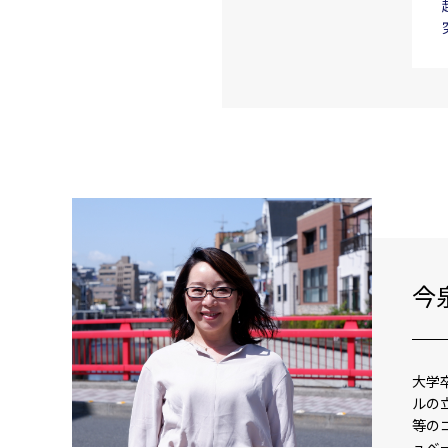
今
大学
ルの
等の
ュベ