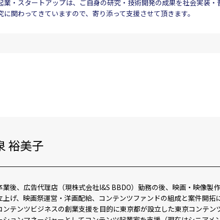
起業・スタートアップは、ご自身の研究・技術開発の成果を社会実装・
究に関わってきていますので、寄り添って支援させて頂きます。
泉 裕美子
卒業後、広告代理店（現株式会社I&S BBDO）勤務の後、映画・映像
立上げ、映画祭運営・洋画配給、コンテンツファンドの組成と案件開拓に従
コンテンツビジネスの創業支援を目的に東京都が設立した東京コンテンツ
ーションマネージャーとしてコンテンツ起業家を支援（現在はシニアメ