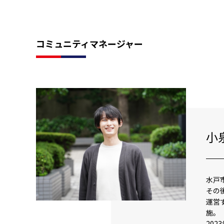
コミュニティマネージャー
小
水戸
その
運営
施。
202