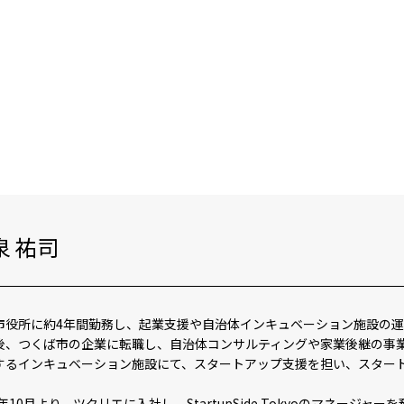
泉 祐司
市役所に約4年間勤務し、起業支援や自治体インキュベーション施設の
後、つくば市の企業に転職し、自治体コンサルティングや家業後継の事業
するインキュベーション施設にて、スタートアップ支援を担い、スタート
3年10月より、ツクリエに入社し、StartupSide Tokyoのマネージャー