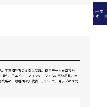
］
［
オ
ン
ラ
イ
ン
可
学
得。宇宙開発系の企業に就職。衛星データを都市計
を担う。日本ドローンコンソーシアムの事務局長、宇
農業系の一般社団法人代表、アンテナショップの株式