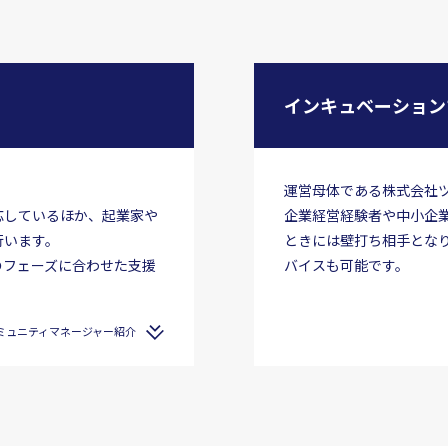
インキュベーション
。
運営母体である株式会社
応しているほか、起業家や
企業経営経験者や中小企
行います。
ときには壁打ち相手とな
のフェーズに合わせた支援
バイスも可能です。
ミュニティマネージャー紹介