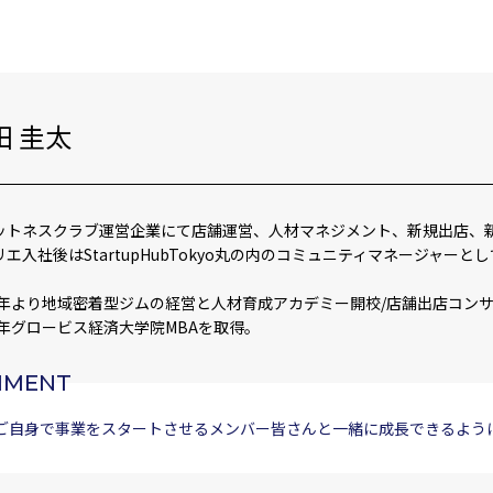
田 圭太
ットネスクラブ運営企業にて店舗運営、人材マネジメント、新規出店、
リエ入社後はStartupHubTokyo丸の内のコミュニティマネージャ
。
21年より地域密着型ジムの経営と人材育成アカデミー開校/店舗出店コン
23年グロービス経済大学院MBAを取得。
MMENT
ご自身で事業をスタートさせるメンバー皆さんと一緒に成長できるよう