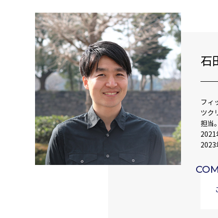
石
フィ
ツク
担当
20
20
CO