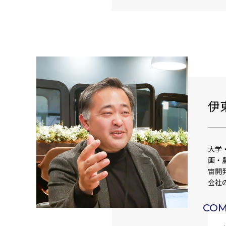
伊
大学
画・
宙開
会社
CO